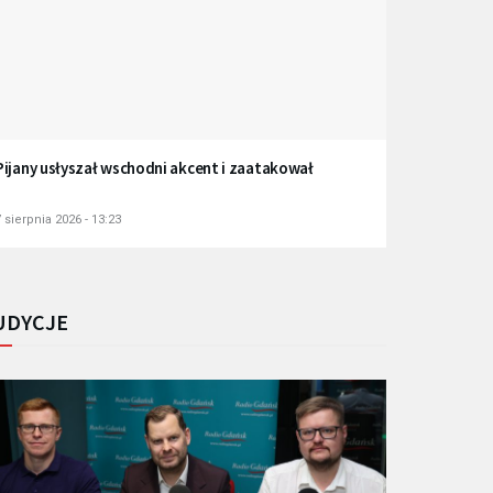
Pijany usłyszał wschodni akcent i zaatakował
 sierpnia 2026 - 13:23
UDYCJE