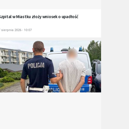
Szpital w Miastku złoży wniosek o upadłość
 sierpnia 2026 - 10:07