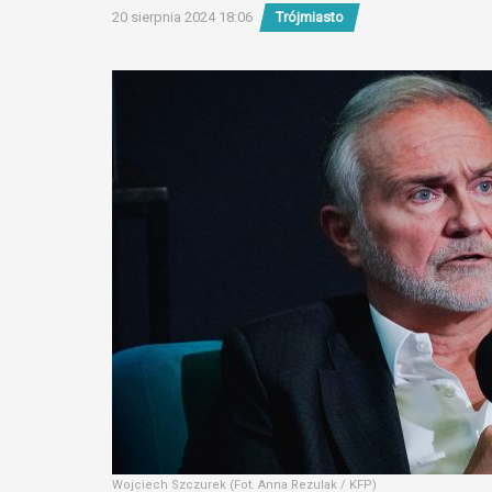
20 sierpnia 2024 18:06
Trójmiasto
Wojciech Szczurek (Fot. Anna Rezulak / KFP)