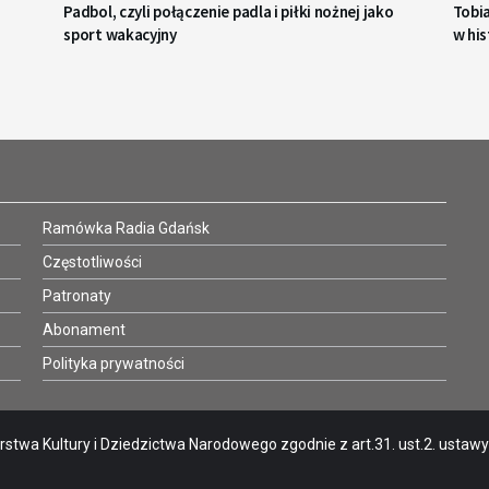
Padbol, czyli połączenie padla i piłki nożnej jako
Tobi
sport wakacyjny
w his
Ramówka Radia Gdańsk
Częstotliwości
Patronaty
Abonament
Polityka prywatności
stwa Kultury i Dziedzictwa Narodowego zgodnie z art.31. ust.2. ustawy o 