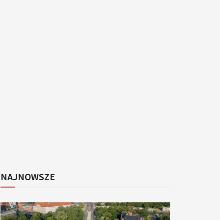
k
NAJNOWSZE