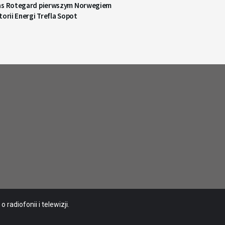
as Rotegard pierwszym Norwegiem
torii Energi Trefla Sopot
radiofonii i telewizji.