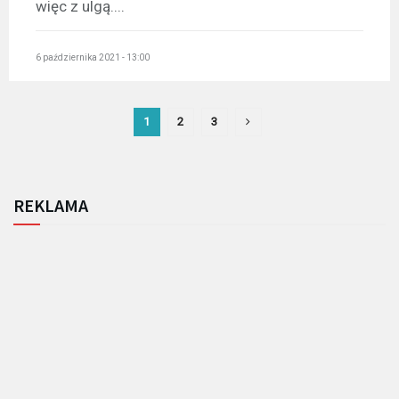
więc z ulgą....
6 października 2021 - 13:00
1
2
3
REKLAMA