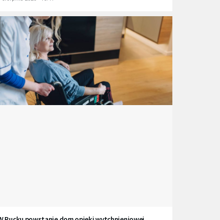
W Pucku powstanie dom opieki wytchnieniowej