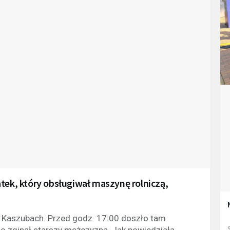
tek, który obsługiwał maszynę rolniczą,
a Kaszubach. Przed godz. 17:00 doszło tam
o zginął starszy mężczyzna. Jak powiedziała
9