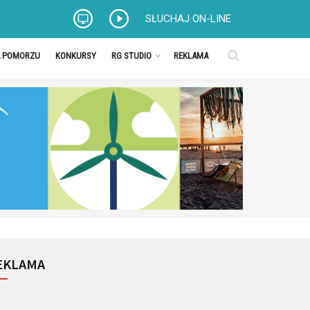
SŁUCHAJ ON-LINE
A POMORZU
KONKURSY
RG STUDIO
REKLAMA
EKLAMA