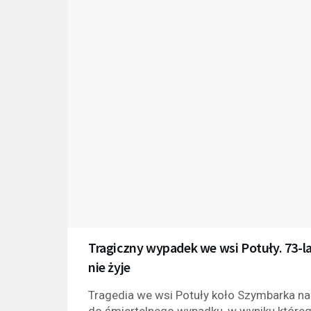
Tragiczny wypadek we wsi Potuły. 73-la
nie żyje
Tragedia we wsi Potuły koło Szymbarka n
do śmiertelnego wypadku, w wyniku któreg