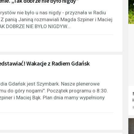
nie. „Tak dobrze nie było nigdy”
rystów nie było u nas nigdy - przyznała w Radiu
. Z panią Janiną rozmawiali Magda Szpiner i Maciej
AK DOBRZE NIE BYŁO NIGDYW...
edstawiać! Wakacje z Radiem Gdańsk
dia Gdańsk jest Szymbark. Nasze plenerowe
omu do góry nogami". Początek programu o 8:30.
ner i Maciej Bąk. Plan dnia mamy wypełniony
8