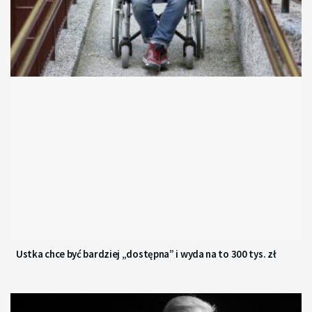
Ustka chce być bardziej „dostępna” i wyda na to 300 tys. zł