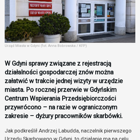
Urząd Miasta w Gdyni (fot. Anna Bobrowska / KFP)
W Gdyni sprawy związane z rejestracją
działalności gospodarczej znów można
załatwić w trakcie jednej wizyty w urzędzie
miasta. Po rocznej przerwie w Gdyńskim
Centrum Wspierania Przedsiębiorczości
przywrócono – na razie w ograniczonym
zakresie – dyżury pracowników skarbówki.
Jak podkreślił Andrzej Labudda, naczelnik pierwszego
Urzędu Skarbowego w Gdyni, to działanie ma na celu