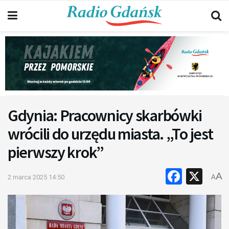
Gdynia: Pracownicy skarbówki
wrócili do urzędu miasta. „To jest
pierwszy krok”
Faceb
X
A
2 marca 2025 14:50
A