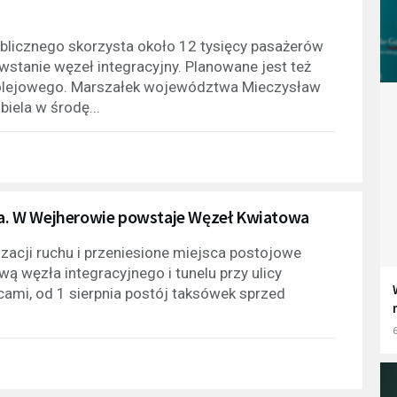
publicznego skorzysta około 12 tysięcy pasażerów
stanie węzeł integracyjny. Planowane jest też
olejowego. Marszałek województwa Mieczysław
iela w środę...
cja. W Wejherowie powstaje Węzeł Kwiatowa
zacji ruchu i przeniesione miejsca postojowe
ą węzła integracyjnego i tunelu przy ulicy
ami, od 1 sierpnia postój taksówek sprzed
6