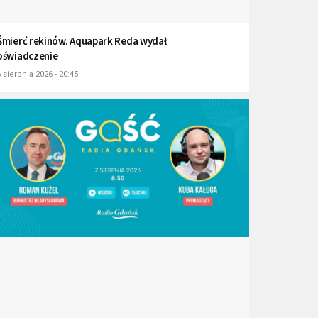
Śmierć rekinów. Aquapark Reda wydał
oświadczenie
 sierpnia 2026 - 20:45