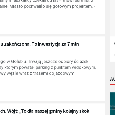
iany mieszkańcy czekali od lat – mówi burmistrz
realne. Miasto pochwaliło się gotowym projektem. -
u zakończona. To inwestycja za 7 mln
6
go w Gołubiu. Trwają jeszcze odbiory ścieżek
zy którym powstał parking z punktem widokowym,
dowy węzła wraz z trasami dojazdowymi
A
ch. Wójt: „To dla naszej gminy kolejny skok