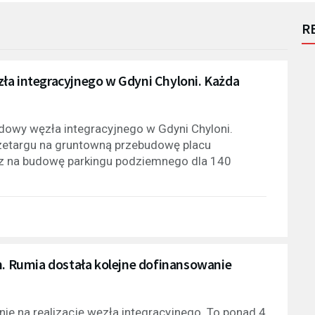
R
ła integracyjnego w Gdyni Chyloni. Każda
budowy węzła integracyjnego w Gdyni Chyloni.
zetargu na gruntowną przebudowę placu
z na budowę parkingu podziemnego dla 140
n. Rumia dostała kolejne dofinansowanie
ie na realizację węzła integracyjnego. To ponad 4