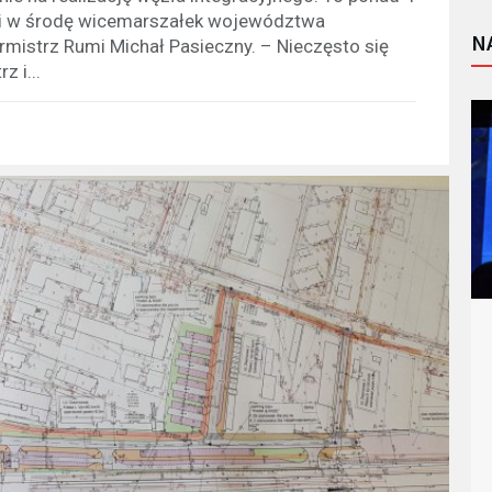
li w środę wicemarszałek województwa
N
mistrz Rumi Michał Pasieczny. – Nieczęsto się
z i...