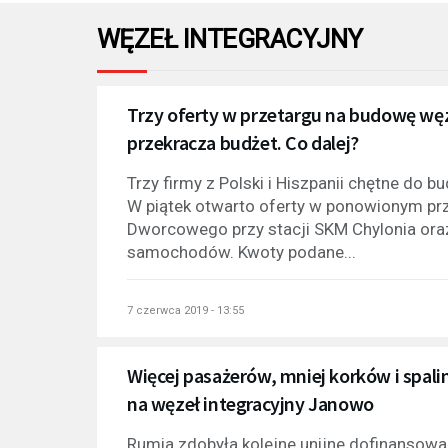
WĘZEŁ INTEGRACYJNY
Trzy oferty w przetargu na budowę węz
przekracza budżet. Co dalej?
Trzy firmy z Polski i Hiszpanii chętne do 
W piątek otwarto oferty w ponowionym pr
Dworcowego przy stacji SKM Chylonia ora
samochodów. Kwoty podane...
7 czerwca 2019 - 13:55
Więcej pasażerów, mniej korków i spali
na węzeł integracyjny Janowo
Rumia zdobyła kolejne unijne dofinansowan