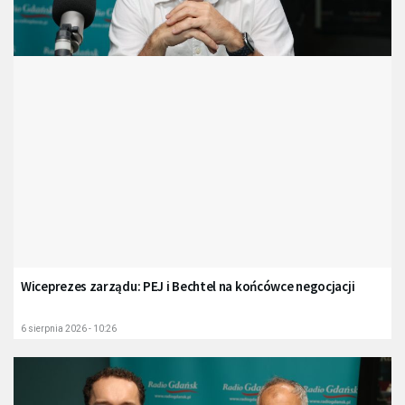
Wiceprezes zarządu: PEJ i Bechtel na końcówce negocjacji
6 sierpnia 2026 - 10:26