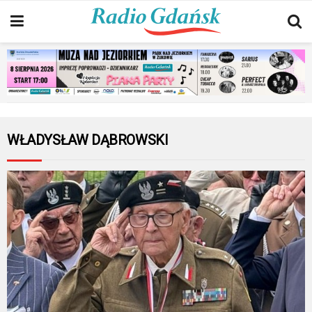
WŁADYSŁAW DĄBROWSKI