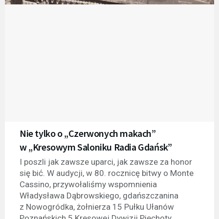
Nie tylko o „Czerwonych makach”
w „Kresowym Saloniku Radia Gdańsk”
I poszli jak zawsze uparci, jak zawsze za honor
się bić. W audycji, w 80. rocznicę bitwy o Monte
Cassino, przywołaliśmy wspomnienia
Władysława Dąbrowskiego, gdańszczanina
z Nowogródka, żołnierza 15 Pułku Ułanów
Poznańskich 5 Kresowej Dywizji Piechoty,