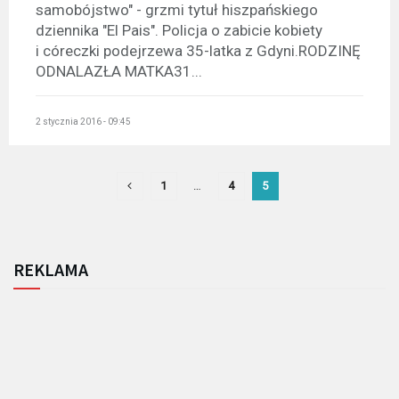
samobójstwo" - grzmi tytuł hiszpańskiego
dziennika "El Pais". Policja o zabicie kobiety
i córeczki podejrzewa 35-latka z Gdyni.RODZINĘ
ODNALAZŁA MATKA31...
2 stycznia 2016 - 09:45
1
…
4
5
REKLAMA