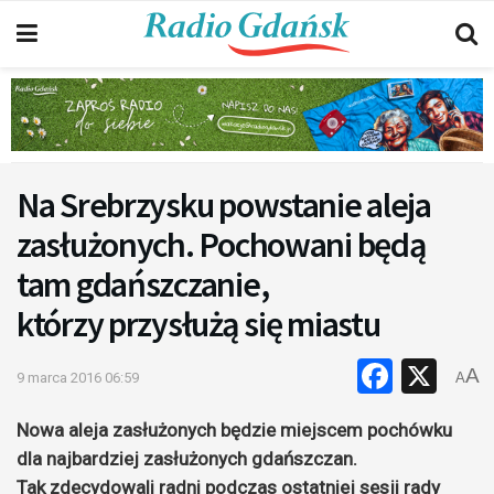
Na Srebrzysku powstanie aleja
zasłużonych. Pochowani będą
tam gdańszczanie,
którzy przysłużą się miastu
Faceb
X
A
9 marca 2016 06:59
A
Nowa aleja zasłużonych będzie miejscem pochówku
dla najbardziej zasłużonych gdańszczan.
Tak zdecydowali radni podczas ostatniej sesji rady