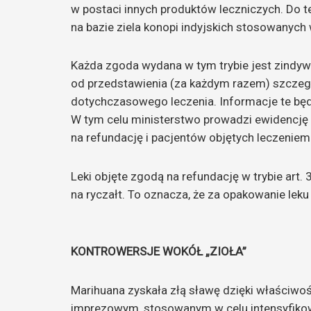
w postaci innych produktów leczniczych. Do t
na bazie ziela konopi indyjskich stosowanych 
Każda zgoda wydana w tym trybie jest zindywi
od przedstawienia (za każdym razem) szczeg
dotychczasowego leczenia. Informacje te będ
W tym celu ministerstwo prowadzi ewidencj
na refundację i pacjentów objętych leczeniem
Leki objęte zgodą na refundację w trybie art.
na ryczałt. To oznacza, że za opakowanie leku 
KONTROWERSJE WOKÓŁ „ZIOŁA”
Marihuana zyskała złą sławę dzięki właściwoś
imprezowym, stosowanym w celu intensyfikowa