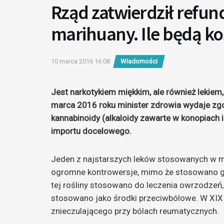
Rząd zatwierdził refun
marihuany. Ile będą kos
10 marca 2016 16:08
Wiadomości
Jest narkotykiem miękkim, ale również lekiem
marca 2016 roku minister zdrowia wydaje zg
kannabinoidy (alkaloidy zawarte w konopiach
importu docelowego.
Jeden z najstarszych leków stosowanych w 
ogromne kontrowersje, mimo że stosowano go o
tej rośliny stosowano do leczenia owrzodzeń,
stosowano jako środki przeciwbólowe. W XIX
znieczulającego przy bólach reumatycznych.