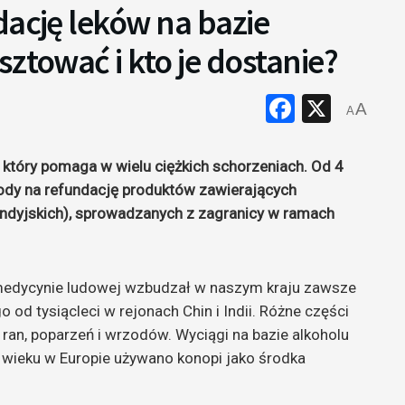
dację leków na bazie
ztować i kto je dostanie?
Faceboo
X
A
A
, który pomaga w wielu ciężkich schorzeniach. Od 4
ody na refundację produktów zawierających
 indyjskich), sprowadzanych z zagranicy w ramach
medycynie ludowej wzbudzał w naszym kraju zawsze
d tysiącleci w rejonach Chin i Indii. Różne części
 ran, poparzeń i wrzodów. Wyciągi na bazie alkoholu
 wieku w Europie używano konopi jako środka