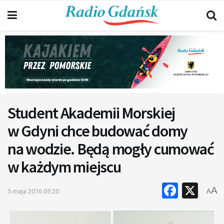
Student Akademii Morskiej
w Gdyni chce budować domy
na wodzie. Będą mogły cumować
w każdym miejscu
Faceb
X
A
5 maja 2016 05:20
A