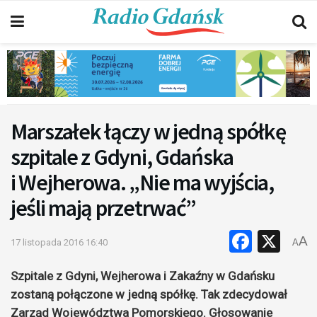
Marszałek łączy w jedną spółkę
szpitale z Gdyni, Gdańska
i Wejherowa. „Nie ma wyjścia,
jeśli mają przetrwać”
Faceb
X
A
17 listopada 2016 16:40
A
Szpitale z Gdyni, Wejherowa i Zakaźny w Gdańsku
zostaną połączone w jedną spółkę. Tak zdecydował
Zarząd Województwa Pomorskiego. Głosowanie