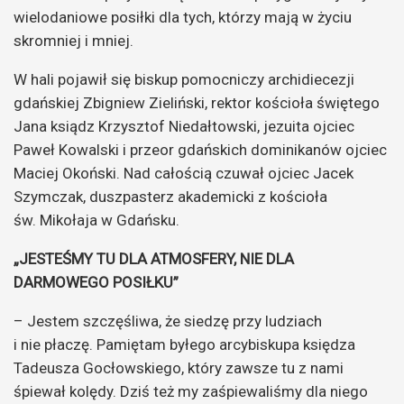
wielodaniowe posiłki dla tych, którzy mają w życiu
skromniej i mniej.
W hali pojawił się biskup pomocniczy archidiecezji
gdańskiej Zbigniew Zieliński, rektor kościoła świętego
Jana ksiądz Krzysztof Niedałtowski, jezuita ojciec
Paweł Kowalski i przeor gdańskich dominikanów ojciec
Maciej Okoński. Nad całością czuwał ojciec Jacek
Szymczak, duszpasterz akademicki z kościoła
św. Mikołaja w Gdańsku.
„JESTEŚMY TU DLA ATMOSFERY, NIE DLA
DARMOWEGO POSIŁKU”
– Jestem szczęśliwa, że siedzę przy ludziach
i nie płaczę. Pamiętam byłego arcybiskupa księdza
Tadeusza Gocłowskiego, który zawsze tu z nami
śpiewał kolędy. Dziś też my zaśpiewaliśmy dla niego