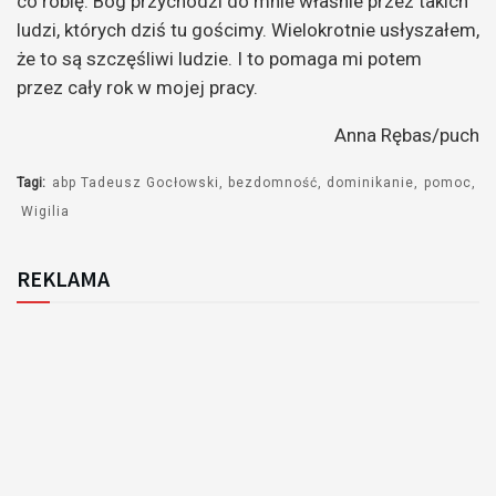
co robię. Bóg przychodzi do mnie właśnie przez takich
ludzi, których dziś tu gościmy. Wielokrotnie usłyszałem,
że to są szczęśliwi ludzie. I to pomaga mi potem
przez cały rok w mojej pracy.
Anna Rębas/puch
Tagi:
abp Tadeusz Gocłowski
bezdomność
dominikanie
pomoc
Wigilia
REKLAMA