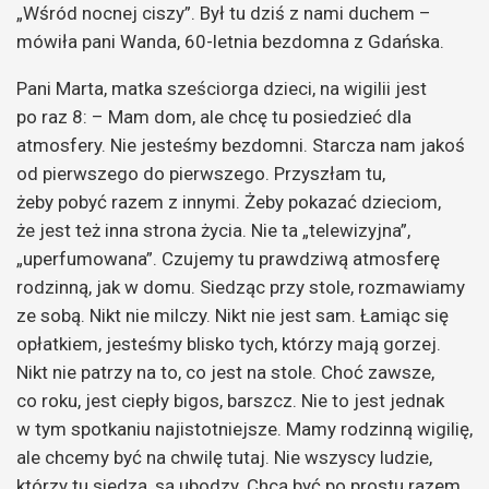
„Wśród nocnej ciszy”. Był tu dziś z nami duchem –
mówiła pani Wanda, 60-letnia bezdomna z Gdańska.
Pani Marta, matka sześciorga dzieci, na wigilii jest
po raz 8: – Mam dom, ale chcę tu posiedzieć dla
atmosfery. Nie jesteśmy bezdomni. Starcza nam jakoś
od pierwszego do pierwszego. Przyszłam tu,
żeby pobyć razem z innymi. Żeby pokazać dzieciom,
że jest też inna strona życia. Nie ta „telewizyjna”,
„uperfumowana”. Czujemy tu prawdziwą atmosferę
rodzinną, jak w domu. Siedząc przy stole, rozmawiamy
ze sobą. Nikt nie milczy. Nikt nie jest sam. Łamiąc się
opłatkiem, jesteśmy blisko tych, którzy mają gorzej.
Nikt nie patrzy na to, co jest na stole. Choć zawsze,
co roku, jest ciepły bigos, barszcz. Nie to jest jednak
w tym spotkaniu najistotniejsze. Mamy rodzinną wigilię,
ale chcemy być na chwilę tutaj. Nie wszyscy ludzie,
którzy tu siedzą, są ubodzy. Chcą być po prostu razem.