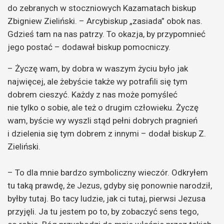
do zebranych w stoczniowych Kazamatach biskup
Zbigniew Zieliński. – Arcybiskup „zasiada” obok nas.
Gdzieś tam na nas patrzy. To okazja, by przypomnieć
jego postać – dodawał biskup pomocniczy.
– Życzę wam, by dobra w waszym życiu było jak
najwięcej, ale żebyście także wy potrafili się tym
dobrem cieszyć. Każdy z nas może pomyśleć
nie tylko o sobie, ale też o drugim człowieku. Życzę
wam, byście wy wyszli stąd pełni dobrych pragnień
i dzielenia się tym dobrem z innymi – dodał biskup Z.
Zieliński.
– To dla mnie bardzo symboliczny wieczór. Odkryłem
tu taką prawdę, że Jezus, gdyby się ponownie narodził,
byłby tutaj. Bo tacy ludzie, jak ci tutaj, pierwsi Jezusa
przyjęli. Ja tu jestem po to, by zobaczyć sens tego,