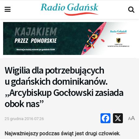
Wigilia dla potrzebujących
u gdańskich dominikanów.
„Arcybiskup Gocłowski zasiada
obok nas”
Faceb
X
A
25 grudnia 2016 07:26
A
Najważniejszy podczas świąt jest drugi człowiek.