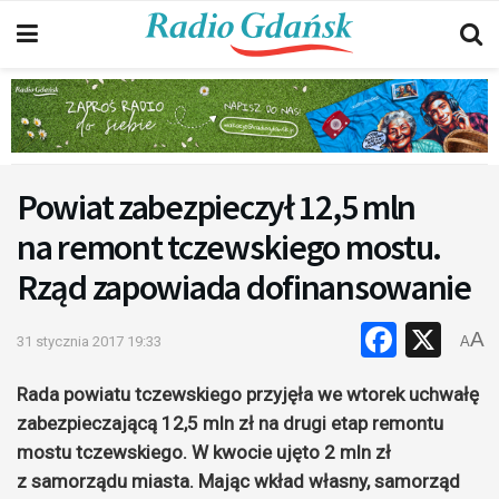
Powiat zabezpieczył 12,5 mln
na remont tczewskiego mostu.
Rząd zapowiada dofinansowanie
Faceb
X
A
31 stycznia 2017 19:33
A
Rada powiatu tczewskiego przyjęła we wtorek uchwałę
zabezpieczającą 12,5 mln zł na drugi etap remontu
mostu tczewskiego. W kwocie ujęto 2 mln zł
z samorządu miasta. Mając wkład własny, samorząd