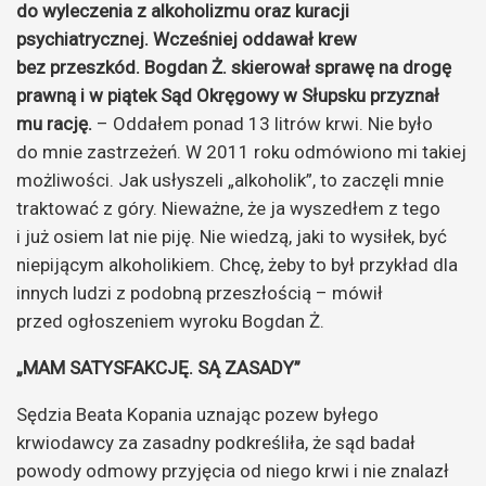
do wyleczenia z alkoholizmu oraz kuracji
psychiatrycznej. Wcześniej oddawał krew
bez przeszkód. Bogdan Ż. skierował sprawę na drogę
prawną i w piątek Sąd Okręgowy w Słupsku przyznał
mu rację.
– Oddałem ponad 13 litrów krwi. Nie było
do mnie zastrzeżeń. W 2011 roku odmówiono mi takiej
możliwości. Jak usłyszeli „alkoholik”, to zaczęli mnie
traktować z góry. Nieważne, że ja wyszedłem z tego
i już osiem lat nie piję. Nie wiedzą, jaki to wysiłek, być
niepijącym alkoholikiem. Chcę, żeby to był przykład dla
innych ludzi z podobną przeszłością – mówił
przed ogłoszeniem wyroku Bogdan Ż.
„MAM SATYSFAKCJĘ. SĄ ZASADY”
Sędzia Beata Kopania uznając pozew byłego
krwiodawcy za zasadny podkreśliła, że sąd badał
powody odmowy przyjęcia od niego krwi i nie znalazł