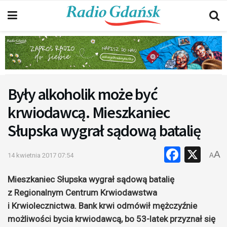
Były alkoholik może być
krwiodawcą. Mieszkaniec
Słupska wygrał sądową batalię
Faceb
X
A
14 kwietnia 2017 07:54
A
Mieszkaniec Słupska wygrał sądową batalię
z Regionalnym Centrum Krwiodawstwa
i Krwiolecznictwa. Bank krwi odmówił mężczyźnie
możliwości bycia krwiodawcą, bo 53-latek przyznał się