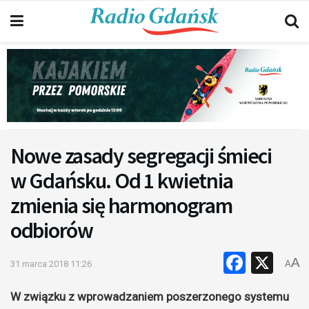
Nowe zasady segregacji śmieci
w Gdańsku. Od 1 kwietnia
zmienia się harmonogram
odbiorów
Faceb
X
A
31 marca 2018 11:26
A
W związku z wprowadzaniem poszerzonego systemu