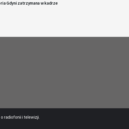
oria Gdyni zatrzymana w kadrze
radiofonii i telewizji.