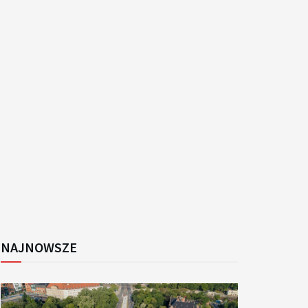
k
NAJNOWSZE