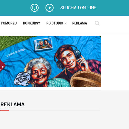
SŁUCHAJ ON-LINE
A POMORZU
KONKURSY
RG STUDIO
REKLAMA
REKLAMA