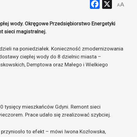
Faceboo
X
A
A
płej wody. Okręgowe Przedsiębiorstwo Energetyki
t sieci magistralnej.
dzieli na poniedziałek. Konieczność zmodernizowania
 dostawy ciepłej wody do 8 dzielnic miasta –
Ciskowskich, Demptowa oraz Małego i Wielkiego
80 tysięcy mieszkańców Gdyni. Remont sieci
ieczorem. Prace udało się zrealizować szybciej.
 przyniosło to efekt – mówi Iwona Kozłowska,