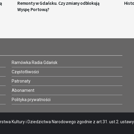
cą
Remonty w Gdańsku. Czy zmiany odblokują
Hist
Wyspę Portową?
Ramówka Radia Gdańsk
Częstotliwości
Patronaty
Abonament
Polityka prywatności
stwa Kultury i Dziedzictwa Narodowego zgodnie z art.31. ust.2. ustawy o 