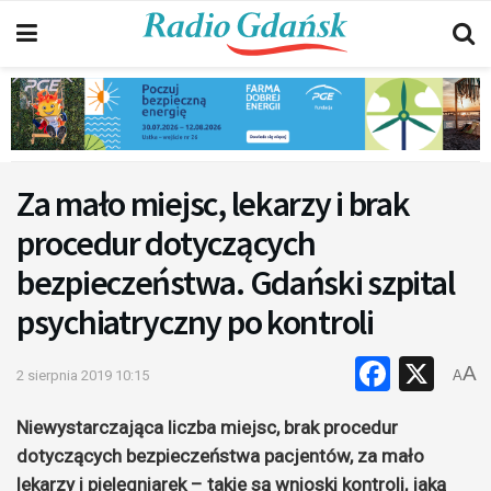
Za mało miejsc, lekarzy i brak
procedur dotyczących
bezpieczeństwa. Gdański szpital
psychiatryczny po kontroli
Faceb
X
A
2 sierpnia 2019 10:15
A
Niewystarczająca liczba miejsc, brak procedur
dotyczących bezpieczeństwa pacjentów, za mało
lekarzy i pielęgniarek – takie są wnioski kontroli, jaką