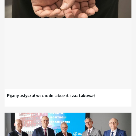
Pijany usłyszał wschodni akcent i zaatakował