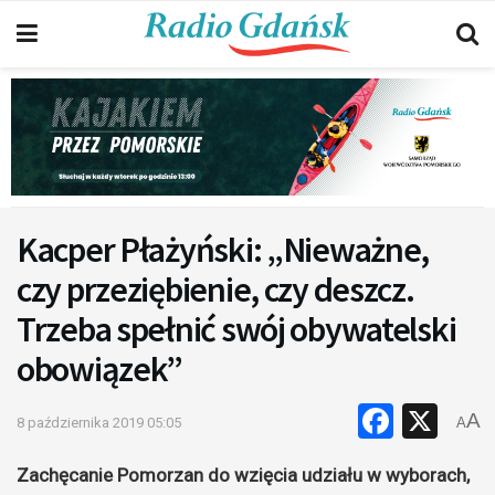
Kacper Płażyński: „Nieważne,
czy przeziębienie, czy deszcz.
Trzeba spełnić swój obywatelski
obowiązek”
Faceb
X
A
8 października 2019 05:05
A
Zachęcanie Pomorzan do wzięcia udziału w wyborach,