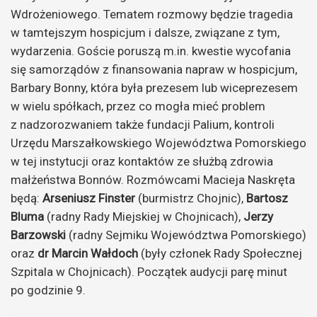
Wdrożeniowego. Tematem rozmowy będzie tragedia
w tamtejszym hospicjum i dalsze, związane z tym,
wydarzenia. Goście poruszą m.in. kwestie wycofania
się samorządów z finansowania napraw w hospicjum,
Barbary Bonny, która była prezesem lub wiceprezesem
w wielu spółkach, przez co mogła mieć problem
z nadzorozwaniem także fundacji Palium, kontroli
Urzędu Marszałkowskiego Województwa Pomorskiego
w tej instytucji oraz kontaktów ze służbą zdrowia
małżeństwa Bonnów. Rozmówcami Macieja Naskręta
będą:
Arseniusz Finster
(burmistrz Chojnic),
Bartosz
Bluma
(radny Rady Miejskiej w Chojnicach),
Jerzy
Barzowski
(radny Sejmiku Województwa Pomorskiego)
oraz
dr Marcin Wałdoch
(były członek Rady Społecznej
Szpitala w Chojnicach). Początek audycji parę minut
po godzinie 9.