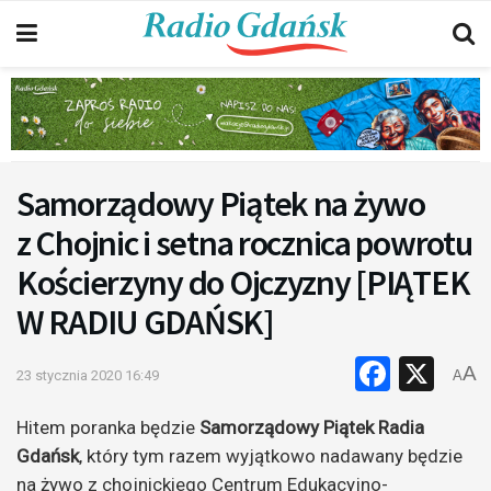
Samorządowy Piątek na żywo
z Chojnic i setna rocznica powrotu
Kościerzyny do Ojczyzny [PIĄTEK
W RADIU GDAŃSK]
Faceb
X
A
23 stycznia 2020 16:49
A
Hitem poranka będzie
Samorządowy Piątek Radia
Gdańsk
, który tym razem wyjątkowo nadawany będzie
na żywo z chojnickiego Centrum Edukacyjno-