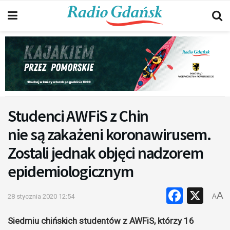
Studenci AWFiS z Chin
nie są zakażeni koronawirusem.
Zostali jednak objęci nadzorem
epidemiologicznym
Faceb
X
A
28 stycznia 2020 12:54
A
Siedmiu chińskich studentów z AWFiS, którzy 16