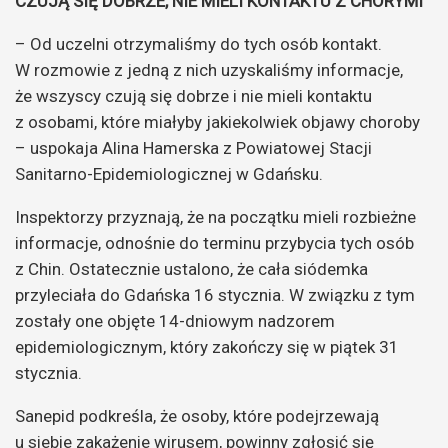
CZUJĄ SIĘ DOBRZE, NIE MIELI KONTAKTU Z CHORYMI
– Od uczelni otrzymaliśmy do tych osób kontakt.
W rozmowie z jedną z nich uzyskaliśmy informacje,
że wszyscy czują się dobrze i nie mieli kontaktu
z osobami, które miałyby jakiekolwiek objawy choroby
– uspokaja Alina Hamerska z Powiatowej Stacji
Sanitarno-Epidemiologicznej w Gdańsku.
Inspektorzy przyznają, że na początku mieli rozbieżne
informacje, odnośnie do terminu przybycia tych osób
z Chin. Ostatecznie ustalono, że cała siódemka
przyleciała do Gdańska 16 stycznia. W związku z tym
zostały one objęte 14-dniowym nadzorem
epidemiologicznym, który zakończy się w piątek 31
stycznia.
Sanepid podkreśla, że osoby, które podejrzewają
u siebie zakażenie wirusem, powinny zgłosić się