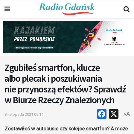
Zgubiłeś smartfon, klucze
albo plecak i poszukiwania
nie przynoszą efektów? Sprawdź
w Biurze Rzeczy Znalezionych
Faceb
X
A
8 listopada 2021 09:14
A
Zostawiłeś w autobusie czy kolejce smartfon? A może