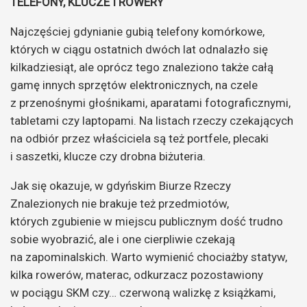
TELEFONY, KLUCZE I ROWERY
Najczęściej gdynianie gubią telefony komórkowe,
których w ciągu ostatnich dwóch lat odnalazło się
kilkadziesiąt, ale oprócz tego znaleziono także całą
gamę innych sprzętów elektronicznych, na czele
z przenośnymi głośnikami, aparatami fotograficznymi,
tabletami czy laptopami. Na listach rzeczy czekających
na odbiór przez właściciela są też portfele, plecaki
i saszetki, klucze czy drobna biżuteria.
Jak się okazuje, w gdyńskim Biurze Rzeczy
Znalezionych nie brakuje też przedmiotów,
których zgubienie w miejscu publicznym dość trudno
sobie wyobrazić, ale i one cierpliwie czekają
na zapominalskich. Warto wymienić chociażby statyw,
kilka rowerów, materac, odkurzacz pozostawiony
w pociągu SKM czy… czerwoną walizkę z książkami,