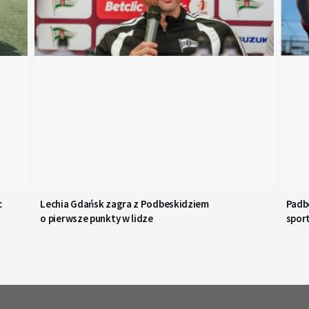
c
Lechia Gdańsk zagra z Podbeskidziem
Padbo
o pierwsze punkty w lidze
spor