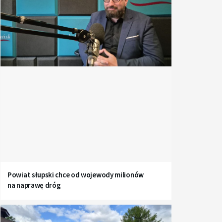
Powiat słupski chce od wojewody milionów
na naprawę dróg