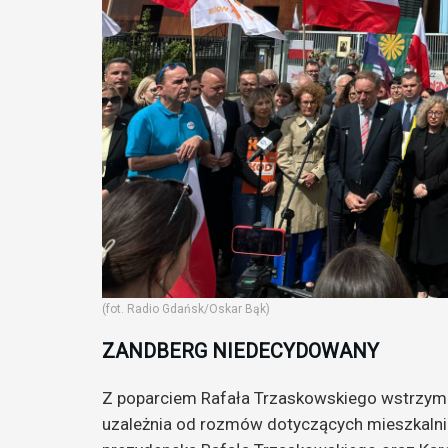
(fot. Radio Gdańsk/Oskar Bąk)
ZANDBERG NIEDECYDOWANY
Z poparciem Rafała Trzaskowskiego wstrzymuj
uzależnia od rozmów dotyczących mieszkalnic