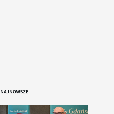
k
NAJNOWSZE