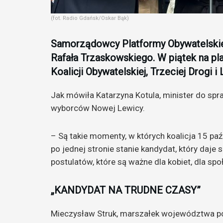
(fot. Radio Gdańsk/Oskar Bąk)
Samorządowcy Platformy Obywatelskiej 
Rafała Trzaskowskiego. W piątek na pla
Koalicji Obywatelskiej, Trzeciej Drogi i 
Jak mówiła Katarzyna Kotula, minister do sp
wyborców Nowej Lewicy.
– Są takie momenty, w których koalicja 15 pa
po jednej stronie stanie kandydat, który daje
postulatów, które są ważne dla kobiet, dla sp
„KANDYDAT NA TRUDNE CZASY”
Mieczysław Struk, marszałek województwa po