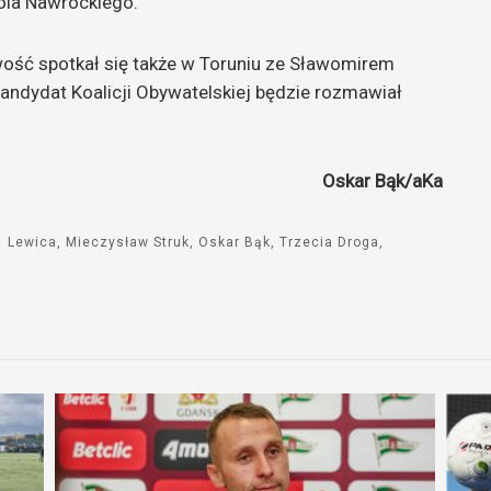
ola Nawrockiego.
wość spotkał się także w Toruniu ze Sławomirem
Kandydat Koalicji Obywatelskiej będzie rozmawiał
Oskar Bąk/aKa
Lewica
Mieczysław Struk
Oskar Bąk
Trzecia Droga