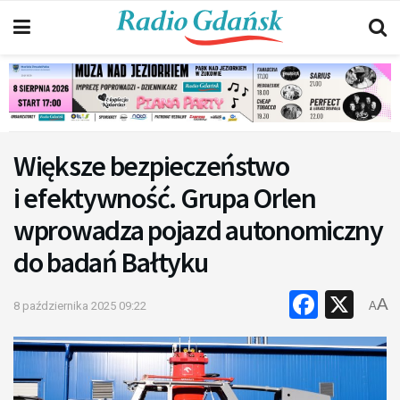
Większe bezpieczeństwo
i efektywność. Grupa Orlen
wprowadza pojazd autonomiczny
do badań Bałtyku
Faceb
X
A
8 października 2025 09:22
A