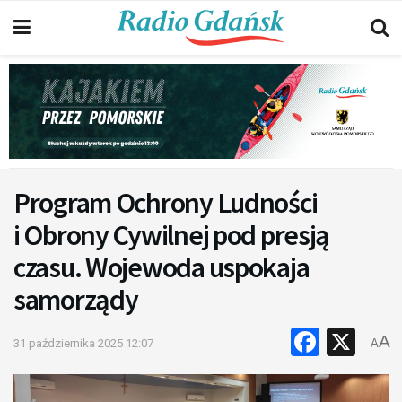
Program Ochrony Ludności
i Obrony Cywilnej pod presją
czasu. Wojewoda uspokaja
samorządy
Faceb
X
A
31 października 2025 12:07
A