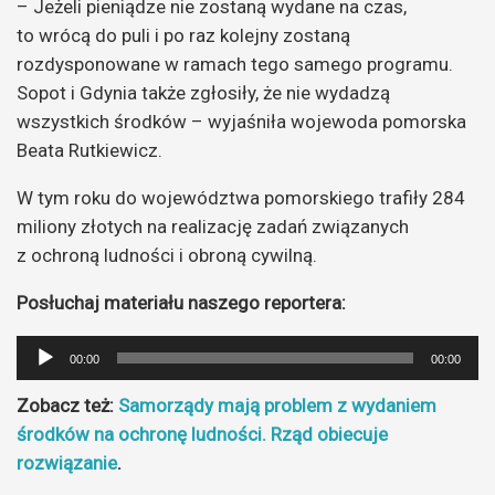
– Jeżeli pieniądze nie zostaną wydane na czas,
to wrócą do puli i po raz kolejny zostaną
rozdysponowane w ramach tego samego programu.
Sopot i Gdynia także zgłosiły, że nie wydadzą
wszystkich środków – wyjaśniła wojewoda pomorska
Beata Rutkiewicz.
W tym roku do województwa pomorskiego trafiły 284
miliony złotych na realizację zadań związanych
z ochroną ludności i obroną cywilną.
Posłuchaj materiału naszego reportera:
Odtwarzacz
00:00
00:00
plików
Zobacz też:
Samorządy mają problem z wydaniem
dźwiękowych
środków na ochronę ludności. Rząd obiecuje
rozwiązanie
.