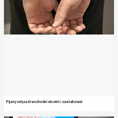
Pijany usłyszał wschodni akcent i zaatakował