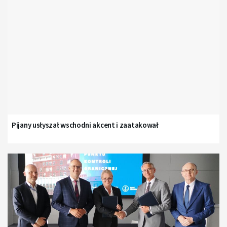
Pijany usłyszał wschodni akcent i zaatakował