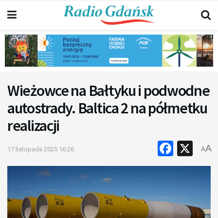
Wieżowce na Bałtyku i podwodne
autostrady. Baltica 2 na półmetku
realizacji
Faceb
X
A
17 listopada 2025 16:26
A