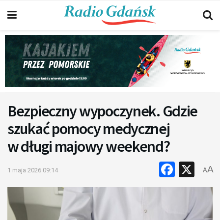
Bezpieczny wypoczynek. Gdzie
szukać pomocy medycznej
w długi majowy weekend?
Faceb
X
A
1 maja 2026 09:14
A