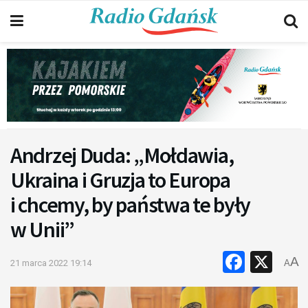
Andrzej Duda: „Mołdawia,
Ukraina i Gruzja to Europa
i chcemy, by państwa te były
w Unii”
Faceb
X
A
21 marca 2022 19:14
A