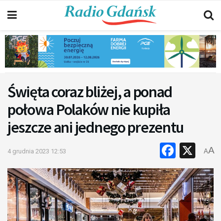
Święta coraz bliżej, a ponad
połowa Polaków nie kupiła
jeszcze ani jednego prezentu
Faceb
X
A
4 grudnia 2023 12:53
A