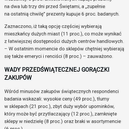
na dwa lub trzy dni przed Świętami, a „zupełnie
na ostatnią chwilę” prezenty kupuje 6 proc. badanych.
Zaznaczono, iż taką opcję częściej wybierają
mieszkańcy dużych miast (11 proc.), co może wynikać
z łatwiejszej dostępności dużych centrów handlowych.
– W ostatnim momencie do sklepów chętniej wybierają
się także emeryci i renciści (8 proc.) – zauważono.
WADY PRZEDŚWIĄTECZNEJ GORĄCZKI
ZAKUPÓW
Wśród minusów zakupów świątecznych respondenci
badania wskazali: wysokie ceny (49 proc.), tłumy
w sklepach (21 proc.), zbyt duży wybór upominków,
który może być przytłaczający (12 proc.), zamknięte
sklepy w niedzielę (8 proc.) oraz braki w asortymencie
(6 proc.).