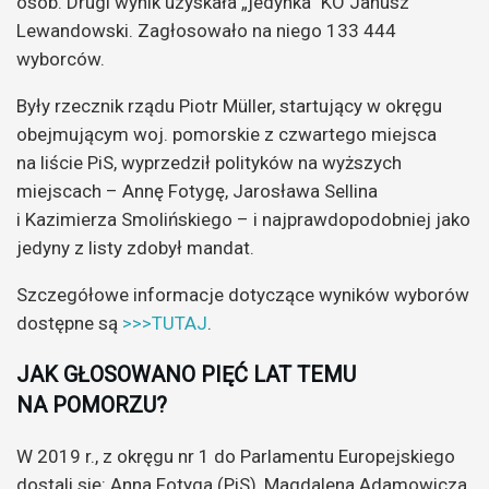
osób. Drugi wynik uzyskała „jedynka” KO Janusz
Lewandowski. Zagłosowało na niego 133 444
wyborców.
Były rzecznik rządu Piotr Müller, startujący w okręgu
obejmującym woj. pomorskie z czwartego miejsca
na liście PiS, wyprzedził polityków na wyższych
miejscach – Annę Fotygę, Jarosława Sellina
i Kazimierza Smolińskiego – i najprawdopodobniej jako
jedyny z listy zdobył mandat.
Szczegółowe informacje dotyczące wyników wyborów
dostępne są
>>>TUTAJ
.
JAK GŁOSOWANO PIĘĆ LAT TEMU
NA POMORZU?
W 2019 r., z okręgu nr 1 do Parlamentu Europejskiego
dostali się: Anna Fotyga (PiS), Magdalena Adamowicza