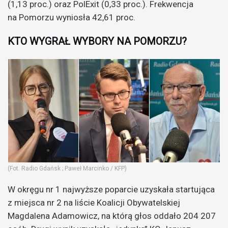
(1,13 proc.) oraz PolExit (0,33 proc.). Frekwencja
na Pomorzu wyniosła 42,61 proc.
KTO WYGRAŁ WYBORY NA POMORZU?
(Fot. Radio Gdańsk ; Paweł Marcinko / KFP)
W okręgu nr 1 najwyższe poparcie uzyskała startująca
z miejsca nr 2 na liście Koalicji Obywatelskiej
Magdalena Adamowicz, na którą głos oddało 204 207