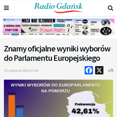
Znamy oficjalne wyniki wyborów
do Parlamentu Europejskiego
Faceb
X
A
10 czerwca 2024 07:50
A