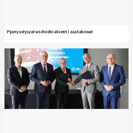
Pijany usłyszał wschodni akcent i zaatakował