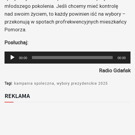
młodszego pokolenia. Jeśli chcemy mieć kontrolę
nad swoim życiem, to każdy powinien iść na wybory –
przekonują w spotach profrekwencyjnych mieszkańcy
Pomorza.
Posłuchaj:
Odtwarzacz
00:00
00:00
plików
Radio Gdańsk
dźwiękowych
Tagi:
kampania spoleczna
wybory prezydenckie 2025
REKLAMA