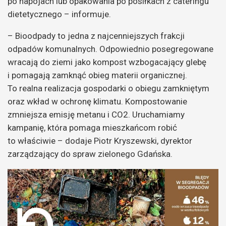
po napojach lub opakowania po posiłkach z cateringu
dietetycznego – informuje.
– Bioodpady to jedna z najcenniejszych frakcji
odpadów komunalnych. Odpowiednio posegregowane
wracają do ziemi jako kompost wzbogacający glebę
i pomagają zamknąć obieg materii organicznej.
To realna realizacja gospodarki o obiegu zamkniętym
oraz wkład w ochronę klimatu. Kompostowanie
zmniejsza emisję metanu i CO2. Uruchamiamy
kampanię, która pomaga mieszkańcom robić
to właściwie – dodaje Piotr Kryszewski, dyrektor
zarządzający do spraw zielonego Gdańska.