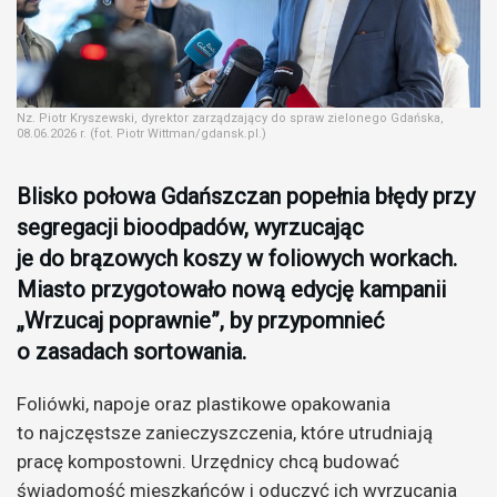
Nz. Piotr Kryszewski, dyrektor zarządzający do spraw zielonego Gdańska,
08.06.2026 r. (fot. Piotr Wittman/gdansk.pl.)
Blisko połowa Gdańszczan popełnia błędy przy
segregacji bioodpadów, wyrzucając
je do brązowych koszy w foliowych workach.
Miasto przygotowało nową edycję kampanii
„Wrzucaj poprawnie”, by przypomnieć
o zasadach sortowania.
Foliówki, napoje oraz plastikowe opakowania
to najczęstsze zanieczyszczenia, które utrudniają
pracę kompostowni. Urzędnicy chcą budować
świadomość mieszkańców i oduczyć ich wyrzucania