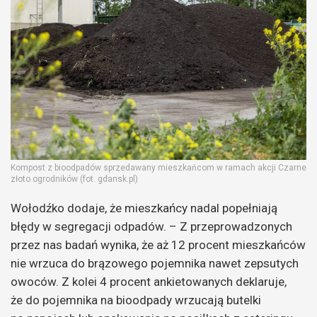
Kompost z bioodpadów sprzedawany mieszkańcom w ramach akcji Czarne
złoto ogrodników (fot. gdansk.pl)
Wołodźko dodaje, że mieszkańcy nadal popełniają
błędy w segregacji odpadów. – Z przeprowadzonych
przez nas badań wynika, że aż 12 procent mieszkańców
nie wrzuca do brązowego pojemnika nawet zepsutych
owoców. Z kolei 4 procent ankietowanych deklaruje,
że do pojemnika na bioodpady wrzucają butelki