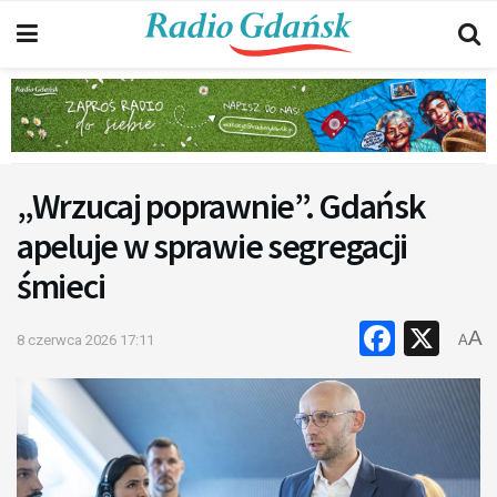
„Wrzucaj poprawnie”. Gdańsk
apeluje w sprawie segregacji
śmieci
Faceb
X
A
8 czerwca 2026 17:11
A