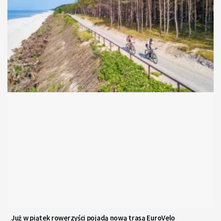
Już w piątek rowerzyści pojadą nową trasą EuroVelo