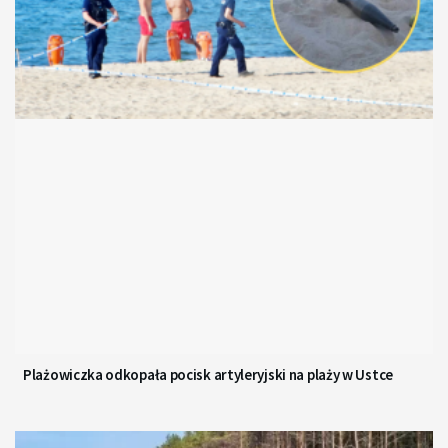
Plażowiczka odkopała pocisk artyleryjski na plaży w Ustce