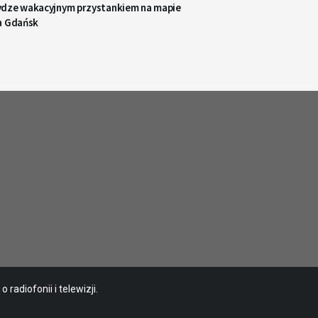
dze wakacyjnym przystankiem na mapie
a Gdańsk
radiofonii i telewizji.