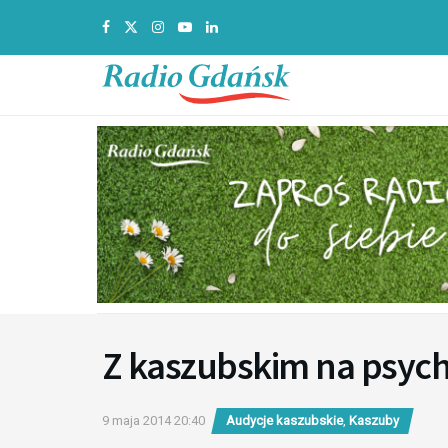
Z kaszubskim na psych
9 maja 2014 20:40
Audycje kaszubskie
,
Kaszuby