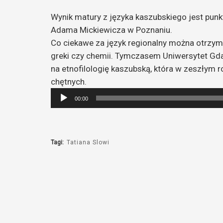
Wynik matury z języka kaszubskiego jest punk
Adama Mickiewicza w Poznaniu.
Co ciekawe za język regionalny można otrzy
greki czy chemii. Tymczasem Uniwersytet Gdań
na etnofilologię kaszubską, która w zeszłym 
chętnych.
Odtwarzacz
00:00
plików
dźwiękowych
Tagi:
Tatiana Slowi