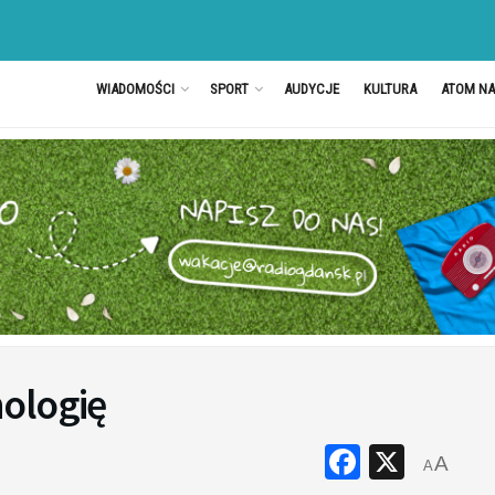
WIADOMOŚCI
SPORT
AUDYCJE
KULTURA
ATOM N
ologię
Faceboo
X
A
A