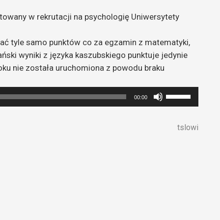
towany w rekrutacji na psychologię Uniwersytety
mać tyle samo punktów co za egzamin z matematyki,
ski wyniki z języka kaszubskiego punktuje jedynie
roku nie została uruchomiona z powodu braku
Używaj
00:00
strzałek
do
tslowi
góry
oraz
do
dołu
aby
zwiększyć
lub