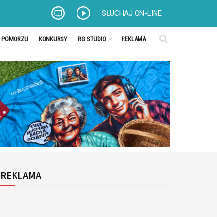
SŁUCHAJ ON-LINE
A POMORZU
KONKURSY
RG STUDIO
REKLAMA
REKLAMA
k