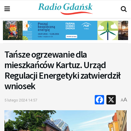
Tańsze ogrzewanie dla
mieszkańców Kartuz. Urząd
Regulacji Energetyki zatwierdził
wniosek
Faceb
X
A
5 lutego 2024 14:57
A