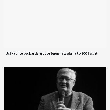
Ustka chce być bardziej „dostępna” i wyda na to 300 tys. zł