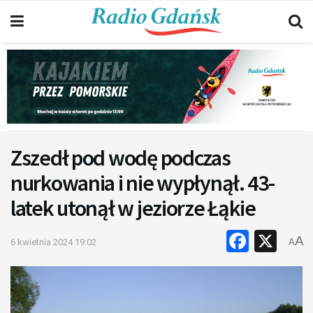
Zszedł pod wodę podczas
nurkowania i nie wypłynął. 43-
latek utonął w jeziorze Łąkie
Faceb
X
A
6 kwietnia 2024 19:02
A