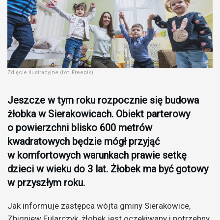
Zdjęcie ilustracyjne (fot. Freepik)
Jeszcze w tym roku rozpocznie się budowa
żłobka w Sierakowicach. Obiekt parterowy
o powierzchni blisko 600 metrów
kwadratowych będzie mógł przyjąć
w komfortowych warunkach prawie setkę
dzieci w wieku do 3 lat. Żłobek ma być gotowy
w przyszłym roku.
Jak informuje zastępca wójta gminy Sierakowice,
Zbigniew Fularczyk, żłobek jest oczekiwany i potrzebny.