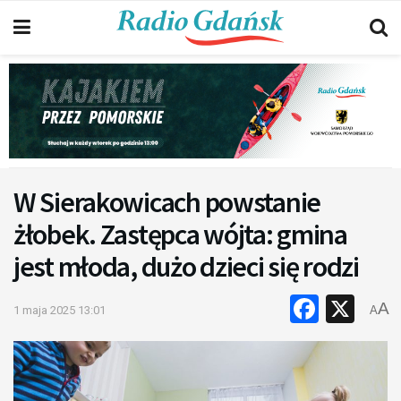
W Sierakowicach powstanie
żłobek. Zastępca wójta: gmina
jest młoda, dużo dzieci się rodzi
Faceb
X
A
1 maja 2025 13:01
A