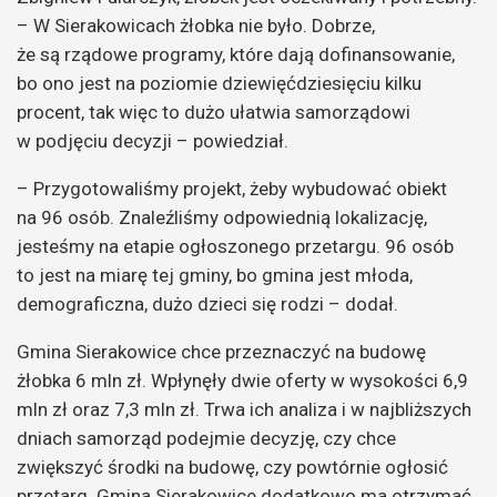
– W Sierakowicach żłobka nie było. Dobrze,
że są rządowe programy, które dają dofinansowanie,
bo ono jest na poziomie dziewięćdziesięciu kilku
procent, tak więc to dużo ułatwia samorządowi
w podjęciu decyzji – powiedział.
– Przygotowaliśmy projekt, żeby wybudować obiekt
na 96 osób. Znaleźliśmy odpowiednią lokalizację,
jesteśmy na etapie ogłoszonego przetargu. 96 osób
to jest na miarę tej gminy, bo gmina jest młoda,
demograficzna, dużo dzieci się rodzi – dodał.
Gmina Sierakowice chce przeznaczyć na budowę
żłobka 6 mln zł. Wpłynęły dwie oferty w wysokości 6,9
mln zł oraz 7,3 mln zł. Trwa ich analiza i w najbliższych
dniach samorząd podejmie decyzję, czy chce
zwiększyć środki na budowę, czy powtórnie ogłosić
przetarg. Gmina Sierakowice dodatkowo ma otrzymać