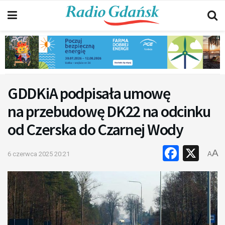
GDDKiA podpisała umowę
na przebudowę DK22 na odcinku
od Czerska do Czarnej Wody
Faceb
X
A
6 czerwca 2025 20:21
A