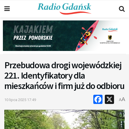
Przebudowa drogi wojewódzkiej
221. Identyfikatory dla
mieszkańców i firm już do odbioru
Faceb
X
A
10 lipca 2025 17:49
A