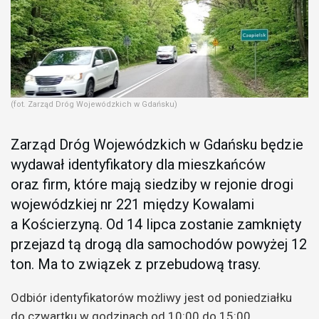
(fot. Zarząd Dróg Wojewódzkich w Gdańsku)
Zarząd Dróg Wojewódzkich w Gdańsku będzie
wydawał identyfikatory dla mieszkańców
oraz firm, które mają siedziby w rejonie drogi
wojewódzkiej nr 221 między Kowalami
a Kościerzyną. Od 14 lipca zostanie zamknięty
przejazd tą drogą dla samochodów powyżej 12
ton. Ma to związek z przebudową trasy.
Odbiór identyfikatorów możliwy jest od poniedziałku
do czwartku w godzinach od 10:00 do 15:00