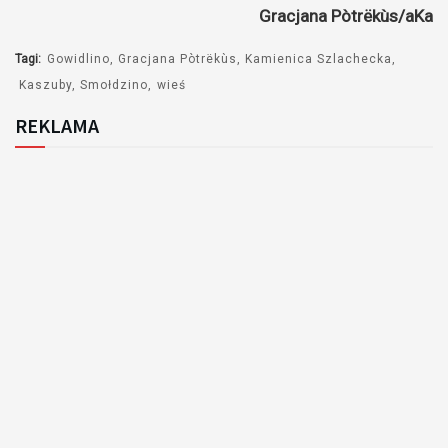
Gracjana Pòtrëkùs/aKa
Tagi:
Gowidlino
Gracjana Pòtrëkùs
Kamienica Szlachecka
Kaszuby
Smołdzino
wieś
REKLAMA