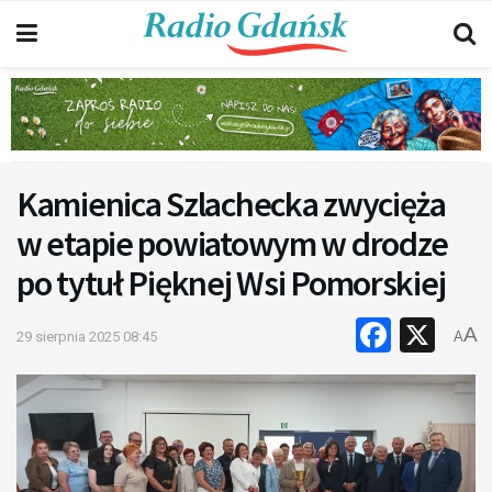
Kamienica Szlachecka zwycięża
w etapie powiatowym w drodze
po tytuł Pięknej Wsi Pomorskiej
Faceb
X
A
29 sierpnia 2025 08:45
A