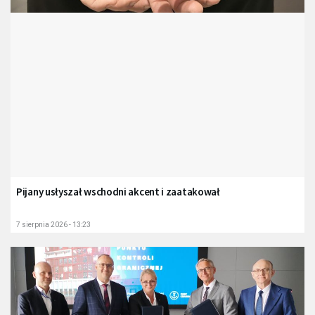
Pijany usłyszał wschodni akcent i zaatakował
7 sierpnia 2026 - 13:23