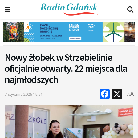
Nowy żłobek w Strzebielinie
oficjalnie otwarty. 22 miejsca dla
najmłodszych
Faceb
X
A
7 stycznia 2026 15:51
A