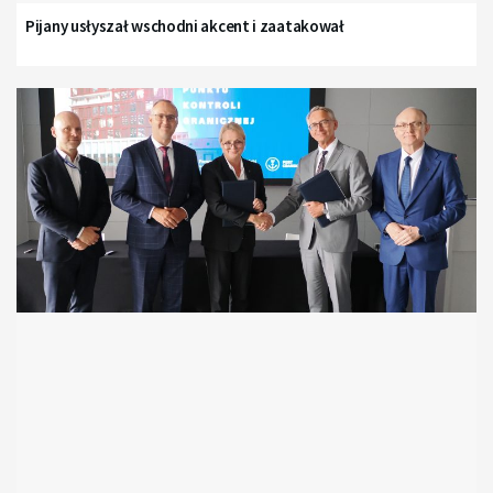
Pijany usłyszał wschodni akcent i zaatakował