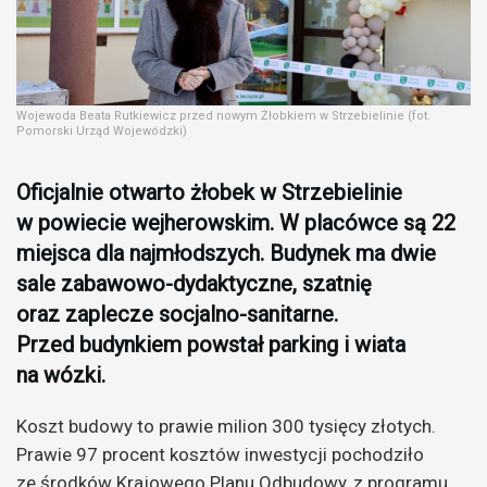
Wojewoda Beata Rutkiewicz przed nowym Żłobkiem w Strzebielinie (fot.
Pomorski Urząd Wojewódzki)
Oficjalnie otwarto żłobek w Strzebielinie
w powiecie wejherowskim. W placówce są 22
miejsca dla najmłodszych. Budynek ma dwie
sale zabawowo-dydaktyczne, szatnię
oraz zaplecze socjalno-sanitarne.
Przed budynkiem powstał parking i wiata
na wózki.
Koszt budowy to prawie milion 300 tysięcy złotych.
Prawie 97 procent kosztów inwestycji pochodziło
ze środków Krajowego Planu Odbudowy, z programu