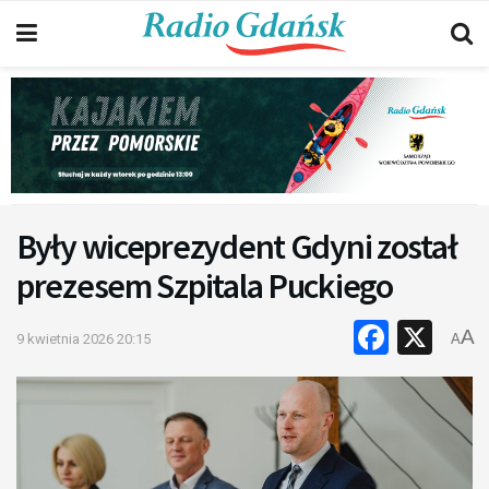
Były wiceprezydent Gdyni został
prezesem Szpitala Puckiego
Faceb
X
A
9 kwietnia 2026 20:15
A