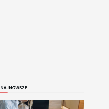
k
NAJNOWSZE