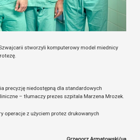
e Szwajcarii stworzyli komputerowy model miednicy
rotezę.
ia precyzję niedostępną dla standardowych
kliniczne – tłumaczy prezes szpitala Marzena Mrozek.
ery operacje z użyciem protez drukowanych
Grzegorz Armatowski/ua