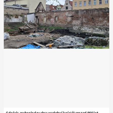
Gdańsk: archeolodzy chcą wydobyć kościół sprzed 900 lat