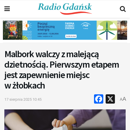
Malbork walczy z malejącą
dzietnością. Pierwszym etapem
jest zapewnienie miejsc
w żłobkach
Faceb
X
A
17 sierpnia 2025 10:45
A