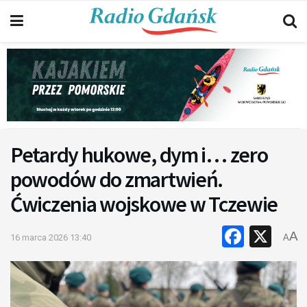
Petardy hukowe, dym i… zero
powodów do zmartwień.
Ćwiczenia wojskowe w Tczewie
Faceb
X
A
16 marca 2026 13:40
A