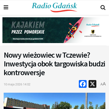
Nowy wieżowiec w Tczewie?
Inwestycja obok targowiska budzi
kontrowersje
Faceb
X
A
10 maja 2026 14:02
A