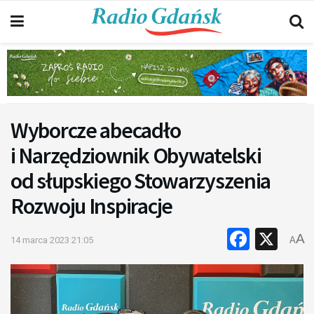
Wyborcze abecadło
i Narzędziownik Obywatelski
od słupskiego Stowarzyszenia
Rozwoju Inspiracje
Faceb
X
A
14 marca 2023 21:05
A