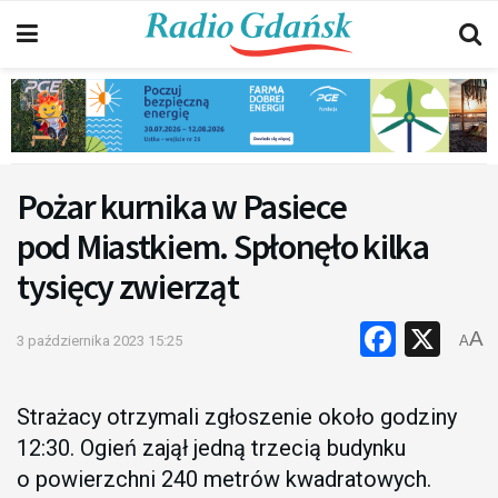
Pożar kurnika w Pasiece
pod Miastkiem. Spłonęło kilka
tysięcy zwierząt
Faceb
X
A
3 października 2023 15:25
A
Strażacy otrzymali zgłoszenie około godziny
12:30. Ogień zajął jedną trzecią budynku
o powierzchni 240 metrów kwadratowych.